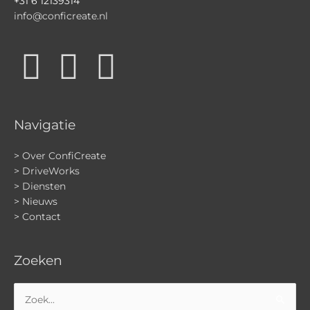
f
+31 6 12139314
info@conficreate.nl
Navigatie
> Over ConfiCreate
> DriveWorks
> Diensten
> Nieuws
> Contact
Zoeken
Zoek